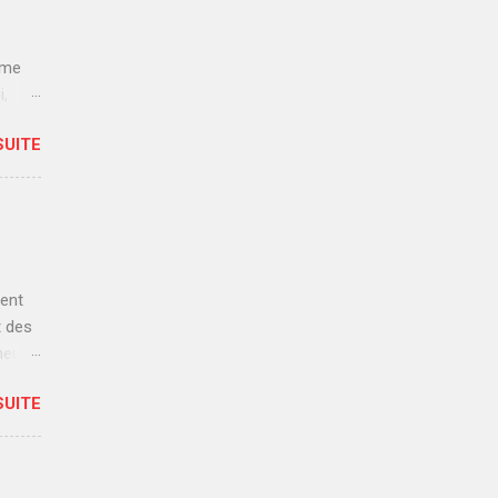
mme
i,
s
SUITE
e
ir
nous
,
ment
t des
eur.
ait le
SUITE
 douce
 salle
auds,