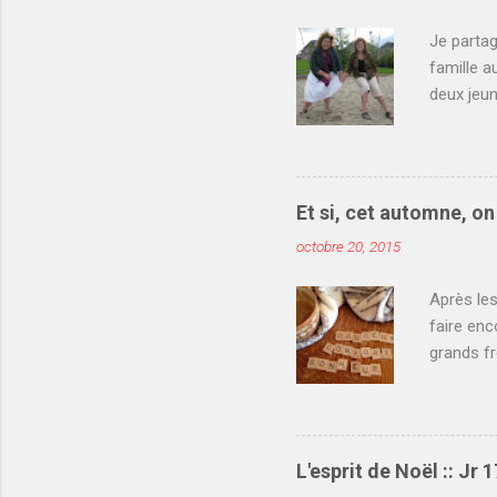
Je parta
famille 
deux jeun
alors qu
pieds dan
pause dan
nous fait
Et si, cet automne, o
permet d'
octobre 20, 2015
merci pou
Après le
faire enc
grands fr
Crédit ph
tour de l
couvertu
matière d
L'esprit de Noël :: Jr 
de bain, 