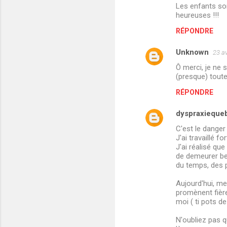
Les enfants son
m
heureuses !!!
e
RÉPONDRE
n
Unknown
23 av
t
Ô merci, je ne 
a
(presque) toute
i
RÉPONDRE
r
e
dyspraxieque
s
C'est le danger
J'ai travaillé f
J'ai réalisé qu
de demeurer bel
du temps, des p
Aujourd'hui, me
promènent fièr
moi ( ti pots de
N'oubliez pas q