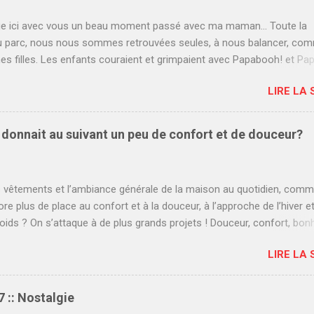
ge ici avec vous un beau moment passé avec ma maman... Toute la
au parc, nous nous sommes retrouvées seules, à nous balancer, co
es filles. Les enfants couraient et grimpaient avec Papabooh! et Pap
e ma propre maman et moi, avons osé nous balancer doucement, le
LIRE LA 
s le sable, les cheveux dans le vent. Ce fut un moment magique, un
s nos vies débordées, remplies de confidences et de douceur. Vieill
 du bien à toutes les deux, nous rapproche, guérit nos blessures et 
n donnait au suivant un peu de confort et de douceur?
avoir une relation de plus en plaisante et authentique. Merci vendredi
r ce beau moment porteur d'espoir...
s vêtements et l’ambiance générale de la maison au quotidien, com
ore plus de place au confort et à la douceur, à l’approche de l’hiver e
oids ? On s’attaque à de plus grands projets ! Douceur, confort, bonh
oto Julie Philippon On relooke la maison en « mode cocooning » On f
LIRE LA 
a maison, une pièce à la fois, en lavant toute la literie, on ajoute une
re dans chaque lit, de nouveaux coussins en fausse fourrure ou en
ouce ainsi que des jetés au salon, on augmente la température de la
17 :: Nostalgie
on y place des serviettes plus grandes et épaisses, des tapis plus ch