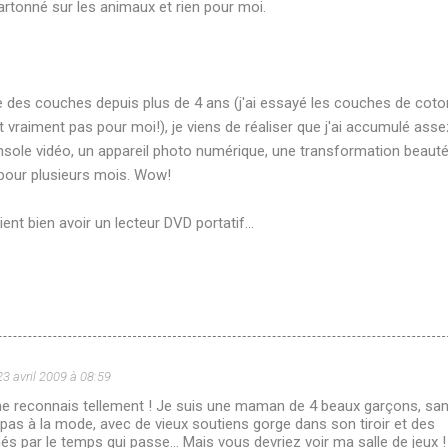
cartonné sur les animaux et rien pour moi.
des couches depuis plus de 4 ans (j'ai essayé les couches de coto
t vraiment pas pour moi!), je viens de réaliser que j'ai accumulé ass
onsole vidéo, un appareil photo numérique, une transformation beaut
pour plusieurs mois. Wow!
nt bien avoir un lecteur DVD portatif...
23 avril 2009 à 08:59
me reconnais tellement ! Je suis une maman de 4 beaux garçons, sa
, pas à la mode, avec de vieux soutiens gorge dans son tiroir et des
s par le temps qui passe... Mais vous devriez voir ma salle de jeux !