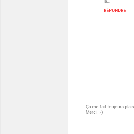
là...
RÉPONDRE
Ça me fait toujours plais
Merci. :-)
E
n
r
e