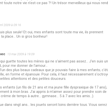
t toute notre vie n'est-ce pas ?! Un trésor merveilleux qui nous rend
ril 2009 à 09:16
suis plus seule! Et oui, mes enfants sont toute ma vie, ils prennent
 la place... Un si gros bonheur!
bec
13 mai 2009 à 19:09
 qui guette toutes les mères qui ne s'aiment pas assez... J'en suis une
ort, pour me donner de l'amour...
e l'un des plus beaux cadeaux que je pouvais faire à mes enfants; c'ét
le, en forme et épanouie. Pour cela, il faut nécessairement s'octroy
etites attentions et des petites douceurs.
s enfants (un fils de 21 ans et ma jeune fille dyspraxique de 17 ans),
ement à mon bras. J'ai appris à m'aimer assez pour prendre soin de
 crème de temps à autre... gymnase... 5 à 7 avec les amis...).
ue dans vingt ans... les jouets seront loins derrière tous. Vous serez