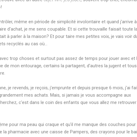
!
trôler, même en période de simplicité involontaire et quand j'arrive à
 d'achat, je me sens coupable. Et si cette trouvaille faisait toute l
ait à parler à la maison? Et pour taire mes petites voix, je vais voir d
ts recyclés au cas où...
 avec trop choses et surtout pas assez de temps pour jouer avec et 
ue de mon entourage, certains la partagent, d'autres la jugent et tous
re.
ne, je revends, je reçois, j'emprunte et depuis presque 6 mois, j'ai fai
 grandement mes achats. Mais, si jamais je vous accompagne aux
erchez, c'est dans le coin des enfants que vous allez me retrouver
e crème pour ma peau qui craque et qu'il me manque des couches pour
r de la pharmacie avec une caisse de Pampers, des crayons pour le bai