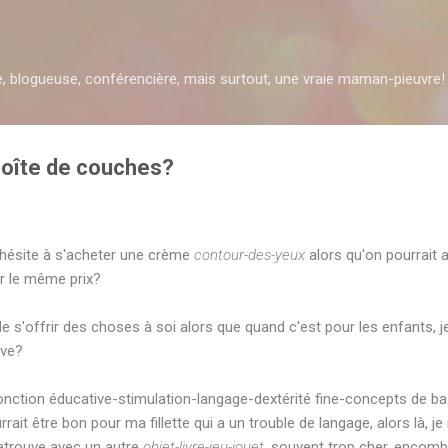
Accéder au contenu principal
re, blogueuse, conférencière, mais surtout, une vraie maman-pieuvre!
boîte de couches?
 hésite à s'acheter une crème
contour-des-yeux
alors qu'on pourrait a
r le même prix?
 de s'offrir des choses à soi alors que quand c'est pour les enfants, j
ive?
fonction éducative-stimulation-langage-dextérité fine-concepts de b
rait être bon pour ma fillette qui a un trouble de langage, alors là, je
retrouve avec un autre
objet-livre-jeu-jouet
, souvent trop cher, encomb