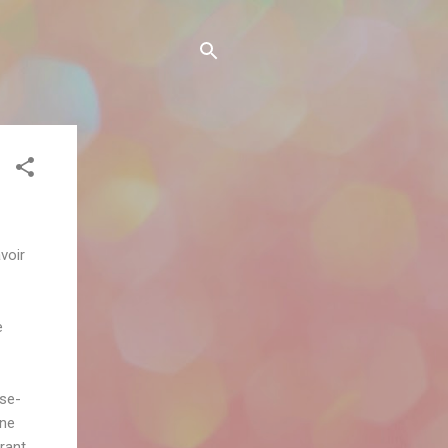
voir
e
ase-
 ne
rant