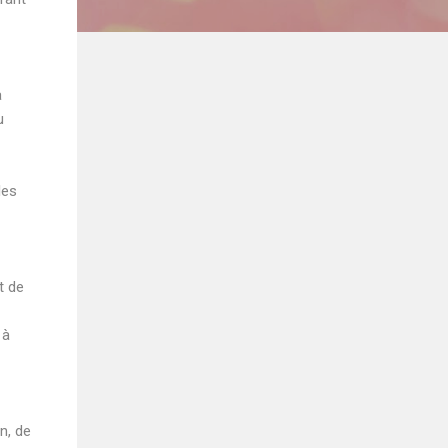
a
u
les
t de
 à
n, de